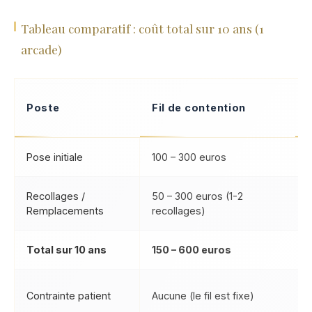
Tableau comparatif : coût total sur 10 ans (1
arcade)
Poste
Fil de contention
Pose initiale
100 – 300 euros
Recollages /
50 – 300 euros (1-2
4
Remplacements
recollages)
g
Total sur 10 ans
150 – 600 euros
D
Contrainte patient
Aucune (le fil est fixe)
c