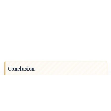
Conclusion
Le prix d’une contention dentaire en Belgique varie de 100
à 400 euros par arcade selon le dispositif choisi. Le fil
collé reste l’option la plus économique sur la durée. La
gouttière offre un confort d’entretien, mais son
remplacement régulier augmente le budget total.
L’INAMI rembourse les séances de contrôle de contention