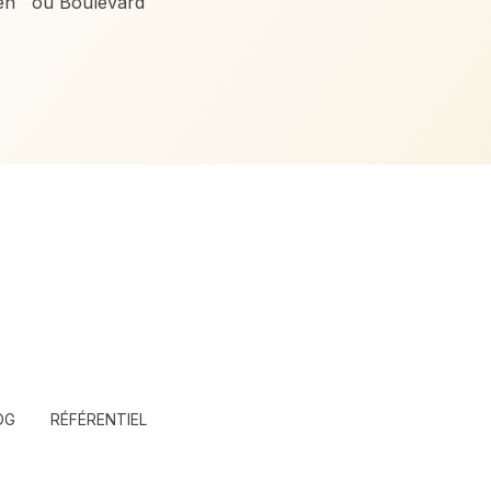
ren ou Boulevard
OG
RÉFÉRENTIEL