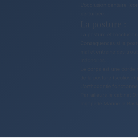
L’occlusion dentaire (co
perturbée.
La posture :
La posture et l’occlusion
Conséquences si la postu
mal et entraine des troub
mâchoires.
Le corps est une corde m
de la posture (scoliose)
L’orthodontie fonctionnel
Par ailleurs le cabinet O
logopède Marine le Bast