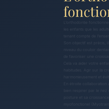
fonctio
L’orthodontie fonctionne
les enfants que les adult
tenant compte de l’ensem
Son objectif est précis, 
niveau du couloir dentaire
de favoriser une croissa
Cela va aider votre enf
habitudes. Agir sur la 
harmonieusement et évite
En étroite collaboratio
bien respirer par le nez
posture et sa croissance. 
myofonctionel (Myotraine