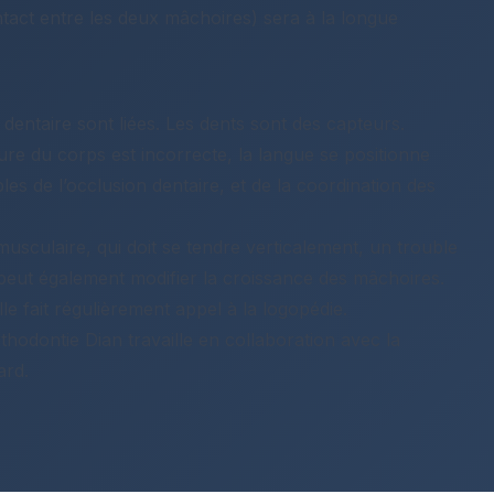
ntact entre les deux mâchoires) sera à la longue
 dentaire sont liées. Les dents sont des capteurs.
re du corps est incorrecte, la langue se positionne
les de l’occlusion dentaire, et de la coordination des
usculaire, qui doit se tendre verticalement, un trouble
 peut également modifier la croissance des mâchoires.
le fait régulièrement appel à la logopédie.
rthodontie Dian travaille en collaboration avec la
ard.