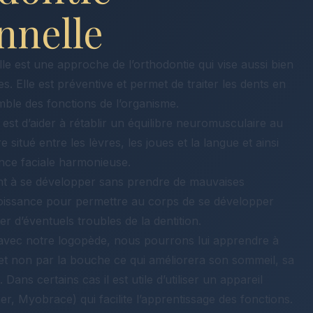
nnelle
lle est une approche de l’orthodontie qui vise aussi bien
es. Elle est préventive et permet de traiter les dents en
ble des fonctions de l’organisme.
il est d’aider à rétablir un équilibre neuromusculaire au
 situé entre les lèvres, les joues et la langue et ainsi
nce faciale harmonieuse.
ant à se développer sans prendre de mauvaises
croissance pour permettre au corps de se développer
r d’éventuels troubles de la dentition.
n avec notre logopède, nous pourrons lui apprendre à
 et non par la bouche ce qui améliorera son sommeil, sa
Dans certains cas il est utile d’utiliser un appareil
r, Myobrace) qui facilite l’apprentissage des fonctions.