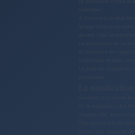
se positionne contre le p
relâchées.
À l’inverse si la déglutiti
langue s’interpose entre
devant. Cela va entrainer
La persistance de ce mod
et s’ensuivra des réperc
(mâchoires étroites, den
La prise en compte du rô
primordiale.
La mastication 
Souvent nous avons tend
Or la mastication doit êt
chaque côté, environ cin
Cela assurera le dévelo
Sinon, cela risquerait d