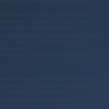
alais en serrant légèrement les dents et les lèvres
on est infantile, alors les lèvres se contractent et la
 les arcades et est propulsée contre les dents de
 une version vers l’avant des incisives.
e de déglutition infantile, entrainera une déformation
ussions néfastes sur les dents et les mâchoires
ts en avant).
le de la langue dans la croissance de l’enfant est
:
ance à privilégier un côté de la bouche pour manger.
re alternée, cela veut dire que l’on doit mastiquer de
q coups à droite puis cinq coups à gauche.
ppement symétrique de la mâchoire supérieure.
e perturber le contact entre les deux mâchoires.