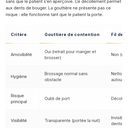
sans que le patient s’en aperçoive. Ce décollement permet
aux dents de bouger. La gouttière ne présente pas ce
risque : elle fonctionne tant que le patient la porte.
Critère
Gouttière de contention
Fil de 
Oui (retrait pour manger et
Amovibilité
Non (co
brosser)
Brossage normal sans
Nettoya
Hygiène
obstacle
autour du
Risque
Oubli de port
Décollem
principal
Invisible
Visibilité
Transparente (portée la nuit)
dents)