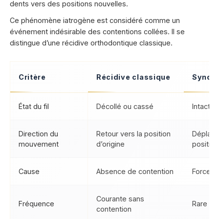
dents vers des positions nouvelles.
Ce phénomène iatrogène est considéré comme un
événement indésirable des contentions collées. Il se
distingue d’une récidive orthodontique classique.
Critère
Récidive classique
Syndro
État du fil
Décollé ou cassé
Intact et
Direction du
Retour vers la position
Déplace
mouvement
d’origine
position
Cause
Absence de contention
Forces g
Courante sans
Fréquence
Rare (1,
contention